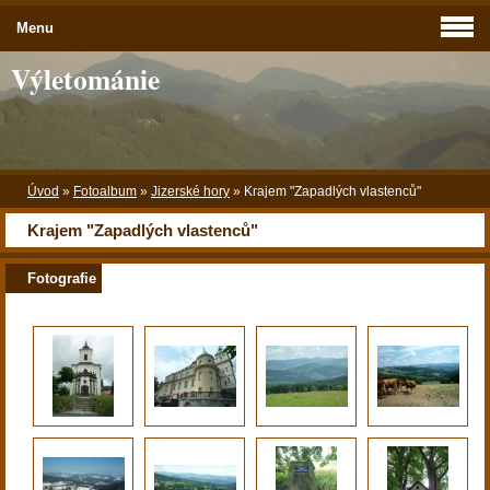
Menu
Výletománie
Úvod
»
Fotoalbum
»
Jizerské hory
»
Krajem "Zapadlých vlastenců"
Krajem "Zapadlých vlastenců"
Fotografie