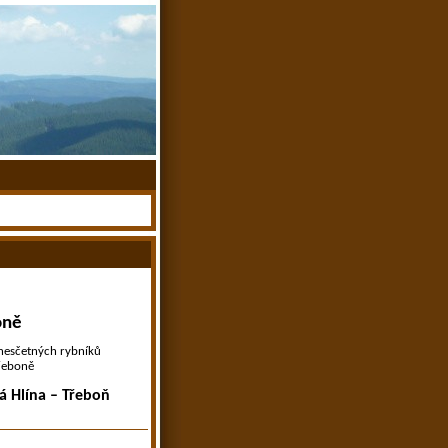
oně
 nesčetných rybníků
řeboně
á Hlína
–
Třeboň