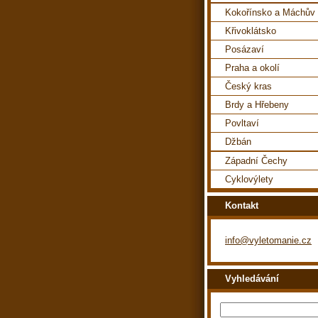
Kokořínsko a Máchův 
Křivoklátsko
Posázaví
Praha a okolí
Český kras
Brdy a Hřebeny
Povltaví
Džbán
Západní Čechy
Cyklovýlety
Kontakt
info@vyletomanie.cz
Vyhledávání