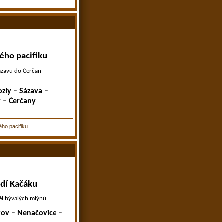
ého pacifiku
ázavu do Čerčan
zly – Sázava –
y – Čerčany
ho pacifiku
odí Kačáku
l bývalých mlýnů
kov – Nenačovice
–