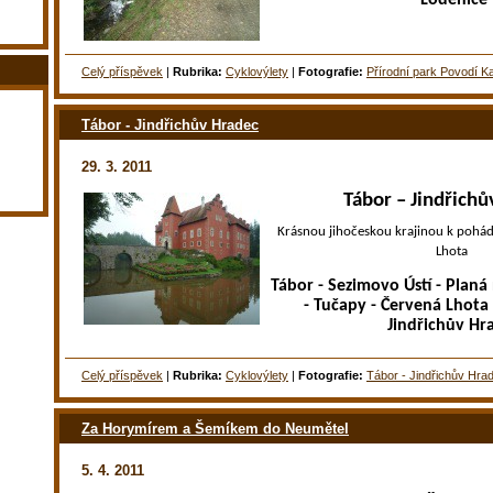
Celý příspěvek
|
Rubrika:
Cyklovýlety
|
Fotografie:
Přírodní park Povodí K
Tábor - Jindřichův Hradec
29. 3. 2011
Tábor – Jindřich
Krásnou jihočeskou krajinou k poh
Lhota
Tábor - Sezimovo Ústí - Planá 
- Tučapy - Červená Lhota 
Jindřichův Hr
Celý příspěvek
|
Rubrika:
Cyklovýlety
|
Fotografie:
Tábor - Jindřichův Hra
Za Horymírem a Šemíkem do Neumětel
5. 4. 2011