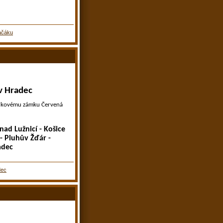
ačáku
ův Hradec
ádkovému zámku Červená
nad Lužnicí - Košice
- Pluhův Žďár -
adec
dec