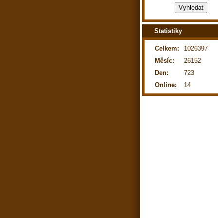
Statistiky
Celkem:
1026397
Měsíc:
26152
Den:
723
Online:
14