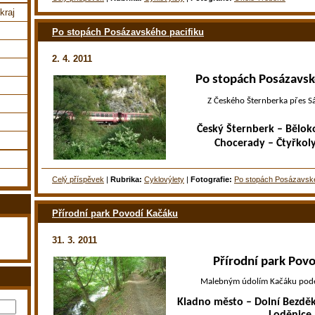
kraj
Po stopách Posázavského pacifiku
2. 4. 2011
Po stopách Posázavsk
Z Českého Šternberka přes S
Český Šternberk – Běloko
Chocerady – Čtyřkol
Celý příspěvek
|
Rubrika:
Cyklovýlety
|
Fotografie:
Po stopách Posázavské
Přírodní park Povodí Kačáku
31. 3. 2011
Přírodní park Pov
Malebným údolím Kačáku podé
Kladno město – Dolní Bezdě
Loděnice