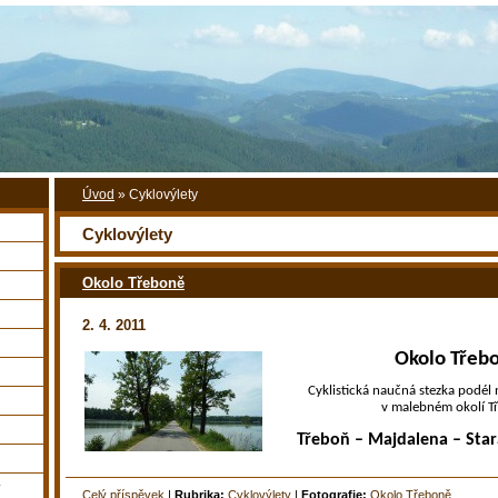
Úvod
»
Cyklovýlety
Cyklovýlety
Okolo Třeboně
2. 4. 2011
Okolo Třeb
Cyklistická naučná stezka podél
v malebném okolí T
Třeboň – Majdalena – Star
y
Celý příspěvek
|
Rubrika:
Cyklovýlety
|
Fotografie:
Okolo Třeboně