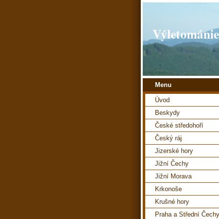
Výletománie
Menu
Úvod
Beskydy
České středohoří
Český ráj
Jizerské hory
Jižní Čechy
Jižní Morava
Krkonoše
Krušné hory
Praha a Střední Čech