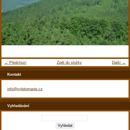
← Předchozí
Zpět do složky
Další →
Kontakt
info@vyletomanie.cz
Vyhledávání