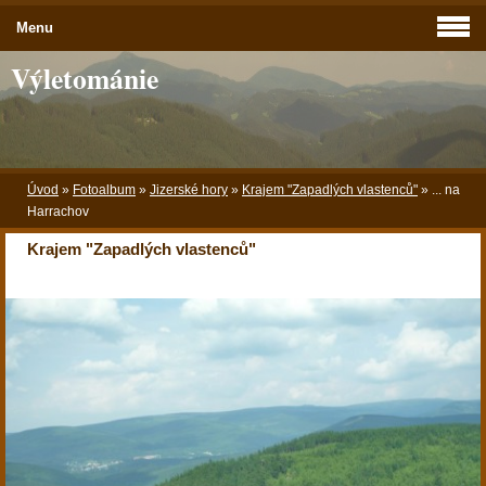
Menu
Výletománie
Úvod
»
Fotoalbum
»
Jizerské hory
»
Krajem "Zapadlých vlastenců"
»
... na
Harrachov
Krajem "Zapadlých vlastenců"