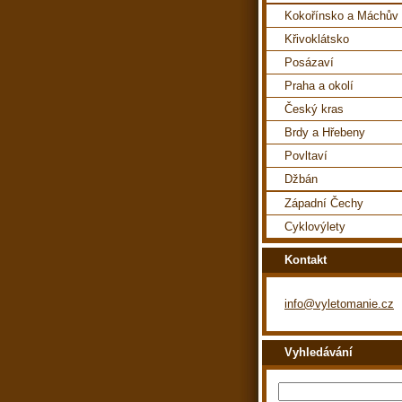
Kokořínsko a Máchův 
Křivoklátsko
Posázaví
Praha a okolí
Český kras
Brdy a Hřebeny
Povltaví
Džbán
Západní Čechy
Cyklovýlety
Kontakt
info@vyletomanie.cz
Vyhledávání