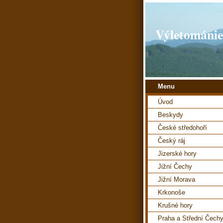
Výletománie
Menu
Úvod
Beskydy
České středohoří
Český ráj
Jizerské hory
Jižní Čechy
Jižní Morava
Krkonoše
Krušné hory
Praha a Střední Čech