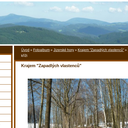
Úvod
»
Fotoalbum
»
Jizerské hory
»
Krajem "Zapadlých vlastenců"
»
kříži
Krajem "Zapadlých vlastenců"
y