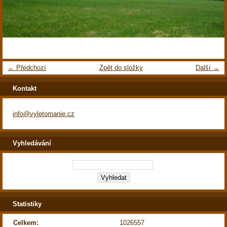
← Předchozí
Zpět do složky
Další →
Kontakt
info@vyletomanie.cz
Vyhledávání
Statistiky
Celkem:
1026557