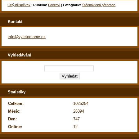
Celý příspěvek
|
Rubrika:
Povltaví
|
Fotografie:
Štěchovická přehrada
Kontakt
info@vyletomanie.cz
Vyhledávání
Statistiky
Celkem:
1025254
Měsíc:
26394
Den:
747
Online:
12