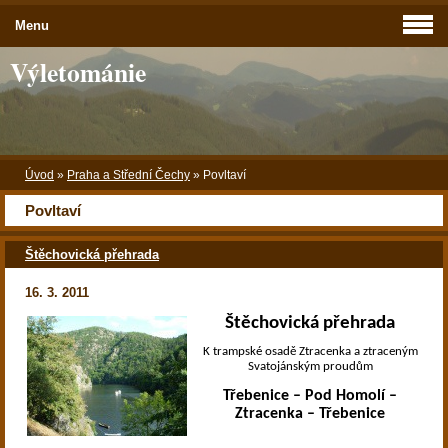
Menu
Výletománie
Úvod
»
Praha a Střední Čechy
»
Povltaví
Povltaví
Štěchovická přehrada
16. 3. 2011
Štěchovická přehrada
K trampské osadě Ztracenka a ztraceným
Svatojánským proudům
Třebenice – Pod Homolí –
Ztracenka – Třebenice