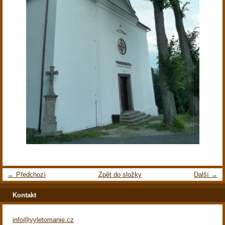
← Předchozí
Zpět do složky
Další →
Kontakt
info@vyletomanie.cz