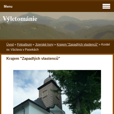
Menu
Výletománie
Úvod
»
Fotoalbum
»
Jizerské hory
»
Krajem "Zapadlých vlastenců"
»
Kostel
sv. Václava v Pasekách
Krajem "Zapadlých vlastenců"