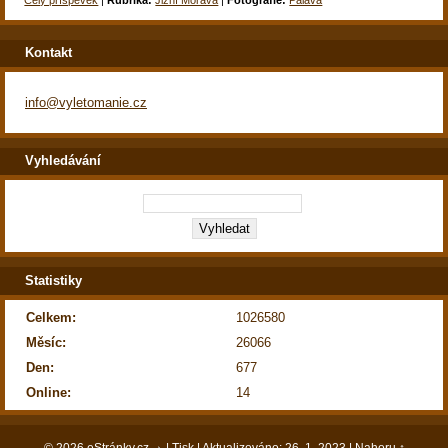
Kontakt
info@vyletomanie.cz
Vyhledávání
Statistiky
Celkem:
1026580
Měsíc:
26066
Den:
677
Online:
14