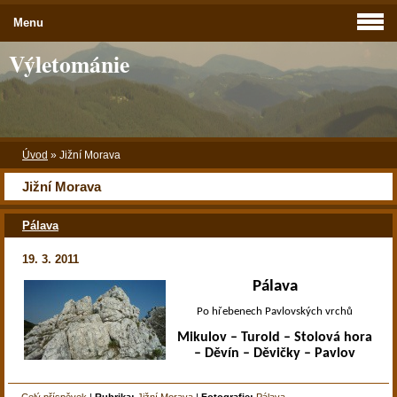
Menu
Výletománie
Úvod
»
Jižní Morava
Jižní Morava
Pálava
19. 3. 2011
Pálava
Po hřebenech Pavlovských vrchů
Mikulov – Turold – Stolová hora
– Děvín – Děvičky – Pavlov
Celý příspěvek
|
Rubrika:
Jižní Morava
|
Fotografie:
Pálava