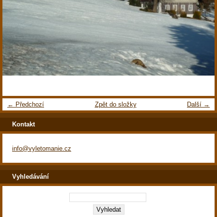
← Předchozí
Zpět do složky
Další →
Kontakt
info@vyletomanie.cz
Vyhledávání