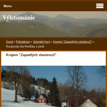
Menu
Výletománie
Úvod
»
Fotoalbum
»
Jizerské hory
»
Krajem "Zapadlých vlastenců"
»
Roubenky Na Perlíčku v zimě
Krajem "Zapadlých vlastenců"