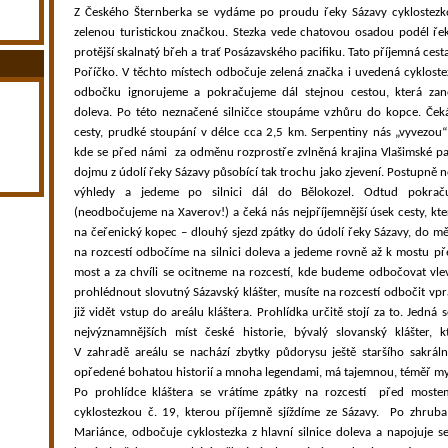
Z Českého Šternberka se vydáme po proudu řeky Sázavy cyklostez
zelenou turistickou značkou. Stezka vede chatovou osadou podél ře
protější skalnatý břeh a trať Posázavského pacifiku. Tato příjemná ces
Poříčko. V těchto místech odbočuje zelená značka i uvedená cykloste
odbočku ignorujeme a pokračujeme dál stejnou cestou, která za
doleva. Po této neznačené silničce stoupáme vzhůru do kopce. Čeká
cesty, prudké stoupání v délce cca 2,5 km. Serpentiny nás „vyvezou
kde se před námi
za odměnu rozprostře zvlněná krajina Vlašimské 
dojmu z údolí řeky Sázavy působící tak trochu jako zjevení. Postupně
výhledy a jedeme po silnici dál do Bělokozel. Odtud pokrač
(neodbočujeme na Xaverov!) a čeká nás nejpříjemnější úsek cesty, kt
na čeřenický kopec – dlouhý sjezd zpátky do údolí řeky Sázavy, do mě
na rozcestí odbočíme na silnici doleva a jedeme rovně až k mostu př
most a za chvíli se ocitneme na rozcestí, kde budeme odbočovat vle
prohlédnout slovutný Sázavský klášter, musíte na rozcestí odbočit vp
již vidět vstup do areálu kláštera. Prohlídka určitě stojí za to. Jedná 
nejvýznamnějších míst české historie, bývalý slovanský klášter, k
V zahradě areálu se nachází zbytky půdorysu ještě staršího sakráln
opředené bohatou historií a mnoha legendami, má tajemnou, téměř my
Po prohlídce kláštera se vrátíme zpátky na rozcestí
před moste
cyklostezkou č. 19, kterou příjemně sjíždíme ze Sázavy.
Po zhruba
Mariánce, odbočuje cyklostezka z hlavní silnice doleva a napojuje se