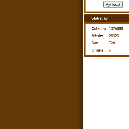
Statistiky
Celkem:
1025998
Měsíc:
26323
Den:
724
Online:
6