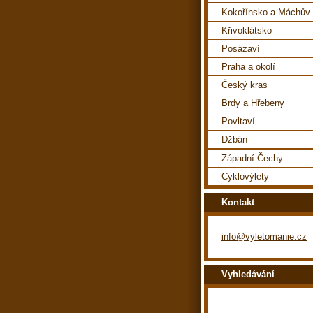
Kokořínsko a Máchův 
Křivoklátsko
Posázaví
Praha a okolí
Český kras
Brdy a Hřebeny
Povltaví
Džbán
Západní Čechy
Cyklovýlety
Kontakt
info@vyletomanie.cz
Vyhledávání