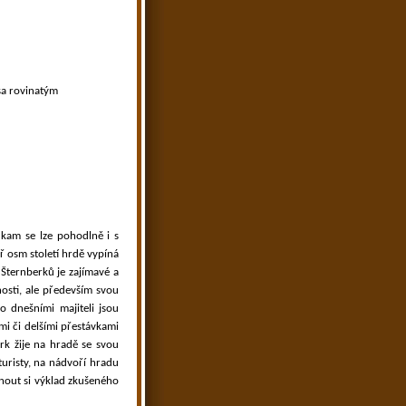
sa rovinatým
 kam se lze pohodlně i s
ř osm století hrdě vypíná
Šternberků je zajímavé a
osti, ale především svou
o dnešními majiteli jsou
mi či delšími přestávkami
erk žije na hradě se svou
uristy, na nádvoří hradu
hnout si výklad zkušeného