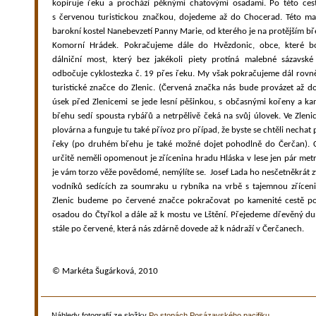
kopíruje řeku a prochází pěknými chatovými osadami. Po této ces
s červenou turistickou značkou, dojedeme až do Chocerad. Této ma
barokní kostel Nanebevzetí Panny Marie, od kterého je na protějším b
Komorní Hrádek. Pokračujeme dále do Hvězdonic, obce, které b
dálniční most, který bez jakékoli piety protíná malebné sázavské
odbočuje cyklostezka č. 19 přes řeku. My však pokračujeme dál rov
turistické značce do Zlenic. (Červená značka nás bude provázet až do
úsek před Zlenicemi se jede lesní pěšinkou, s občasnými kořeny a ka
břehu sedí spousta rybářů a netrpělivě čeká na svůj úlovek. Ve Zleni
plovárna a funguje tu také přívoz pro případ, že byste se chtěli nechat
řeky (po druhém břehu je také možné dojet pohodlně do Čerčan). Co
určitě neměli opomenout je zřícenina hradu Hláska v lese jen pár me
je vám torzo věže povědomé, nemýlíte se.
Josef Lada ho nesčetněkrát 
vodníků sedících za soumraku u rybníka na vrbě s tajemnou zříceni
Zlenic budeme po červené značce pokračovat po kamenité cestě po
osadou do Čtyřkol a dále až k mostu ve Lštění. Přejedeme dřevěný d
stále po červené, která nás zdárně dovede až k nádraží v Čerčanech.
© Markéta Šugárková, 2010
Náhledy fotografií ze složky
Po stopách Posázavského pacifiku