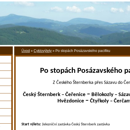
Úvod
»
Cyklovýlety
»
Po stopách Posázavského pacifiku
Po stopách Posázavského pa
Z Českého Šternberka přes Sázavu do Če
–
Český Šternberk – Čeřenice
Bělokozly – Sáza
–
Hvězdonice
Čtyřkoly – Čerčan
Start výletu:
železniční zastávka Český Šternberk zastávka
y