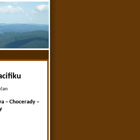
cifiku
rčan
va – Chocerady –
y