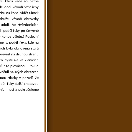
tě, která vede souběžně
lé obci vévodí vznešený
řehu na kopci vidět zámek
ohužel vévodí obrovský
 údolí. Ve Hvězdonicích
ně
podél řeky po červené
 konce výletu.) Poslední
meny, podél řeky, kde na
cích byla obnovena stará
 převézt na druhou stranu
 byste ale ve Zlenicích
trů nad plovárnou. Pokud
zvěčnil na svých obrazech
nou Hlásky v pozadí. Ze
dél řeky další chatovou
unící most a pokračujeme