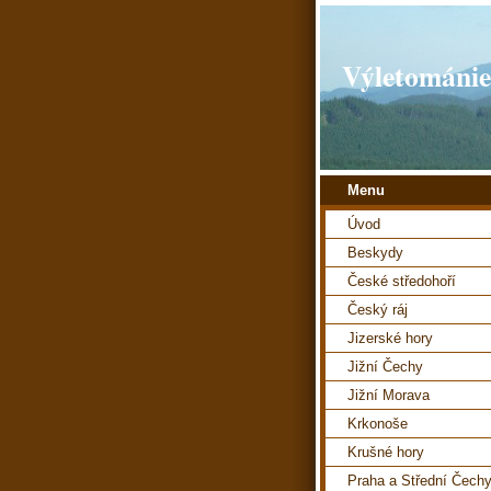
Výletománie
Menu
Úvod
Beskydy
České středohoří
Český ráj
Jizerské hory
Jižní Čechy
Jižní Morava
Krkonoše
Krušné hory
Praha a Střední Čech