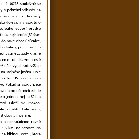
kou č. 0073 souběžně se
ky s pěknými výhledy na
ta nás dovede až do osady
zka doleva, my však tuto
nedlouho odbočí prudce
 nás nejnáročnější úsek
“ do malé obce Čeřenice,
pahorkatiny, po nedávném
 necháváme za zády krásné
ujeme po hlavní cestě
erý nám vynahradí výšlap
sta stejného jména. Dole
es řeku.
Přejedeme přes
vo. Pokud si však chcete
ravo
a po pár metrech je
se o jedno z nejstarších a
terý založil sv. Prokop.
ího objektu. Celé místo,
stickou atmosféru.
m a pokračujeme rovně
 4,5 km, na rozcestí Na
 na klidnou cestu, která