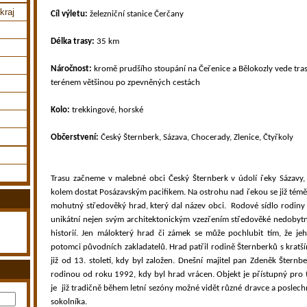
kraj
Cíl výletu:
železniční stanice Čerčany
Délka trasy:
35 km
Náročnost:
kromě prudšího stoupání na Čeřenice a Bělokozly vede tra
terénem většinou po zpevněných cestách
K
olo:
trekkingové, horské
Občerstvení:
Český Šternberk, Sázava, Chocerady, Zlenice, Čtyřkoly
Trasu začneme v malebné obci Český Šternberk v údolí řeky Sázavy,
kolem dostat Posázavským pacifikem. Na ostrohu nad řekou se již témě
mohutný středověký hrad, který dal název obci.
Rodové sídlo rodiny 
unikátní nejen svým architektonickým vzezřením středověké nedobytn
historií. Jen málokterý hrad či zámek se může pochlubit tím, že jeh
potomci původních zakladatelů. Hrad patřil rodině Šternberků s kratší
již od 13. století, kdy byl založen. Dnešní majitel pan Zdeněk Šternb
rodinou od roku 1992, kdy byl hrad vrácen. Objekt je přístupný pro t
je
již tradičně během letní sezóny možné vidět různé dravce a poslec
sokolníka.