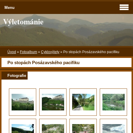
Menu
Výletománie
Úvod
»
Fotoalbum
»
Cyklovýlety
»
Po stopách Posázavského pacifiku
Po stopách Posázavského pacifiku
Fotografie