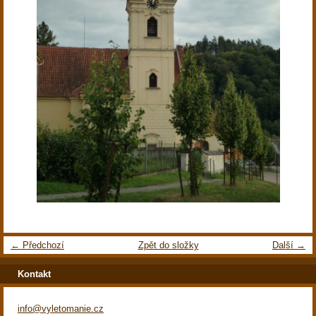
← Předchozí
Zpět do složky
Další →
Kontakt
info@vyletomanie.cz