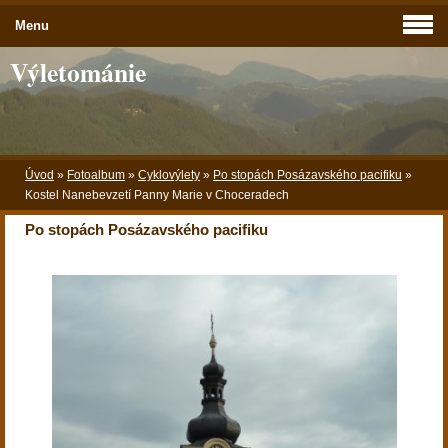
Menu
Výletománie
Úvod
»
Fotoalbum
»
Cyklovýlety
»
Po stopách Posázavského pacifiku
»
Kostel Nanebevzetí Panny Marie v Choceradech
Po stopách Posázavského pacifiku