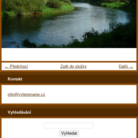
← Předchozí
Zpět do složky
Další →
Kontakt
info@vyletomanie.cz
Vyhledávání