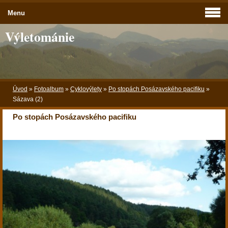
Menu
Výletománie
Úvod
»
Fotoalbum
»
Cyklovýlety
»
Po stopách Posázavského pacifiku
»
Sázava (2)
Po stopách Posázavského pacifiku