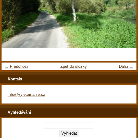
← Předchozí
Zpět do složky
Další →
Kontakt
info@vyletomanie.cz
Vyhledávání