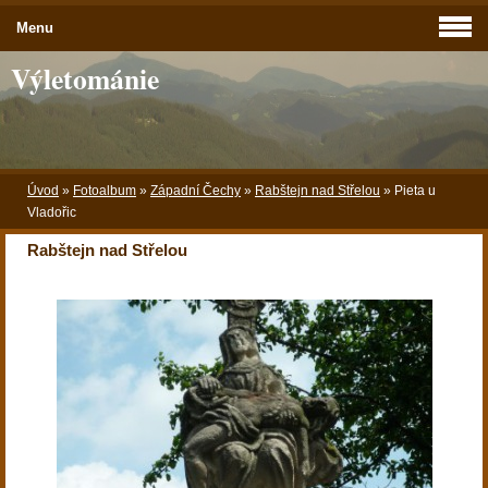
Menu
Výletománie
Úvod
»
Fotoalbum
»
Západní Čechy
»
Rabštejn nad Střelou
»
Pieta u
Vladořic
Rabštejn nad Střelou