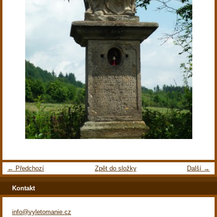
← Předchozí
Zpět do složky
Další →
Kontakt
info@vyletomanie.cz