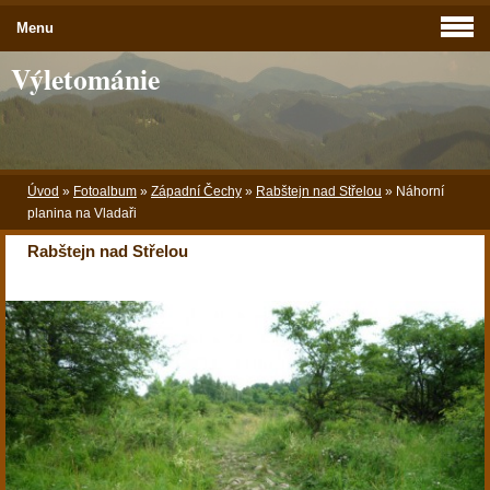
Menu
Výletománie
Úvod
»
Fotoalbum
»
Západní Čechy
»
Rabštejn nad Střelou
»
Náhorní
planina na Vladaři
Rabštejn nad Střelou