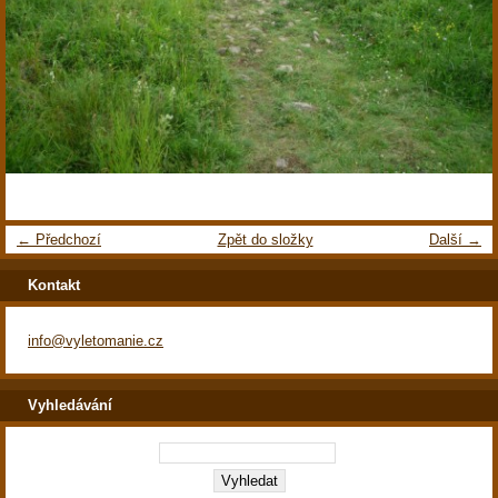
← Předchozí
Zpět do složky
Další →
Kontakt
info@vyletomanie.cz
Vyhledávání