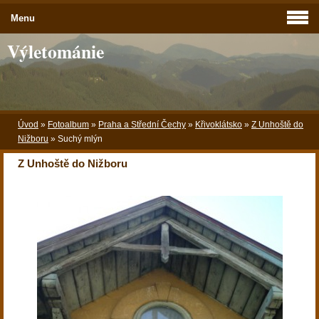
Menu
Výletománie
Úvod
»
Fotoalbum
»
Praha a Střední Čechy
»
Křivoklátsko
»
Z Unhoště do
Nižboru
»
Suchý mlýn
Z Unhoště do Nižboru