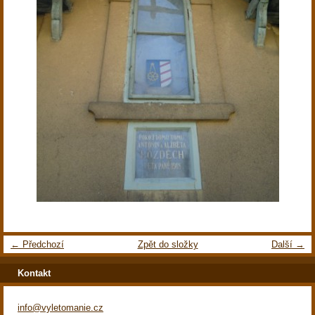
← Předchozí
Zpět do složky
Další →
Kontakt
info@vyletomanie.cz