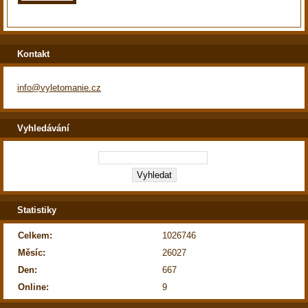
Kontakt
info@vyletomanie.cz
Vyhledávání
Statistiky
Celkem:
1026746
Měsíc:
26027
Den:
667
Online:
9