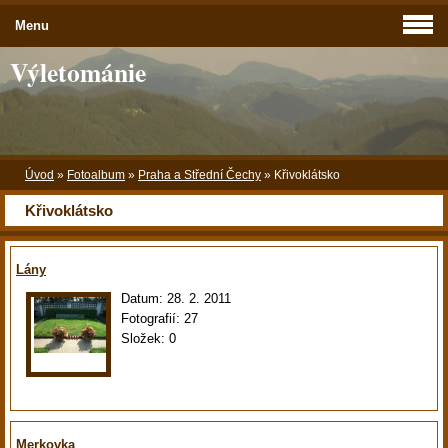
Menu
Výletománie
Úvod
»
Fotoalbum
»
Praha a Střední Čechy
»
Křivoklátsko
Křivoklátsko
Lány
Datum:
28. 2. 2011
Fotografií:
27
Složek:
0
Merkovka