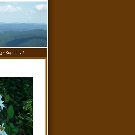
o
»
Kopretiny ?