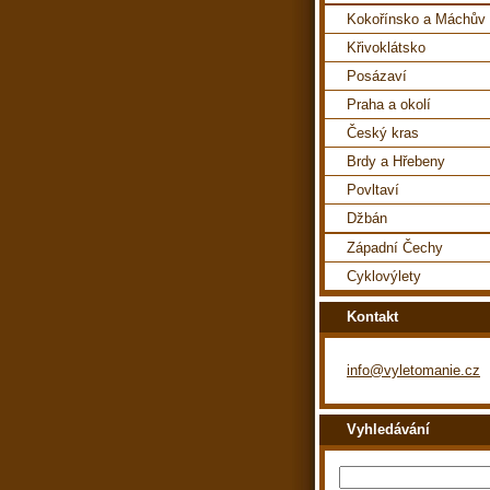
Kokořínsko a Máchův 
Křivoklátsko
Posázaví
Praha a okolí
Český kras
Brdy a Hřebeny
Povltaví
Džbán
Západní Čechy
Cyklovýlety
Kontakt
info@vyletomanie.cz
Vyhledávání