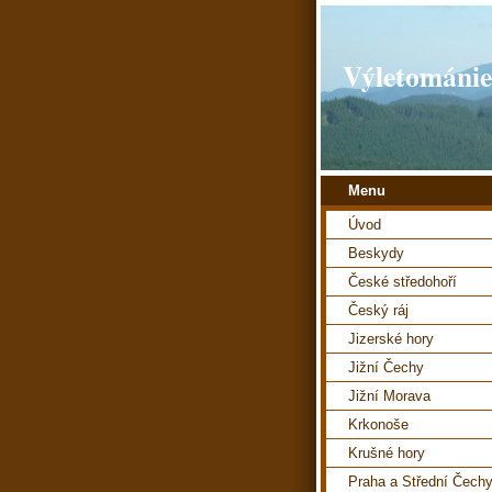
Výletománie
Menu
Úvod
Beskydy
České středohoří
Český ráj
Jizerské hory
Jižní Čechy
Jižní Morava
Krkonoše
Krušné hory
Praha a Střední Čech