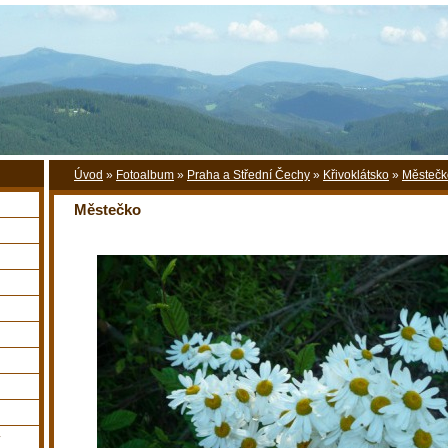
Úvod
»
Fotoalbum
»
Praha a Střední Čechy
»
Křivoklátsko
»
Městečk
Městečko
y