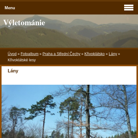
Menu
Výletománie
Úvod
»
Fotoalbum
»
Praha a Střední Čechy
»
Křivoklátsko
»
Lány
»
Křivoklátské lesy
Lány