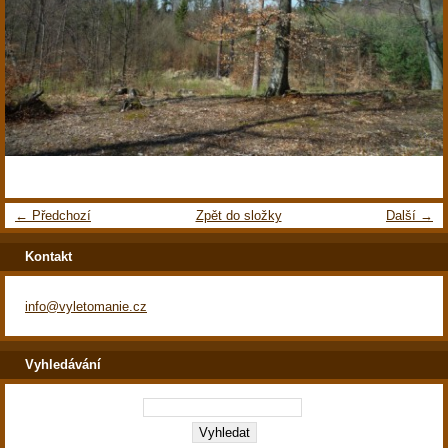
← Předchozí
Zpět do složky
Další →
Kontakt
info@vyletomanie.cz
Vyhledávání