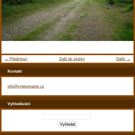
← Předchozí
Zpět do složky
Další →
Kontakt
info@vyletomanie.cz
Vyhledávání