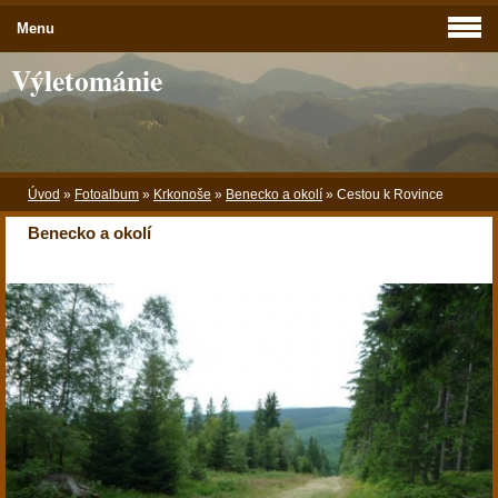
Menu
Výletománie
Úvod
»
Fotoalbum
»
Krkonoše
»
Benecko a okolí
»
Cestou k Rovince
Benecko a okolí