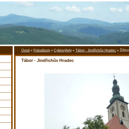
Úvod
»
Fotoalbum
»
Cyklovýlety
»
Tábor - Jindřichův Hradec
»
Žižko
Tábor - Jindřichův Hradec
y