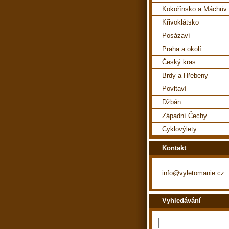
Kokořínsko a Máchův 
Křivoklátsko
Posázaví
Praha a okolí
Český kras
Brdy a Hřebeny
Povltaví
Džbán
Západní Čechy
Cyklovýlety
Kontakt
info@vyletomanie.cz
Vyhledávání