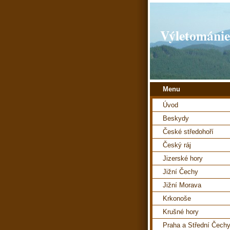
Výletománie
Menu
Úvod
Beskydy
České středohoří
Český ráj
Jizerské hory
Jižní Čechy
Jižní Morava
Krkonoše
Krušné hory
Praha a Střední Čech