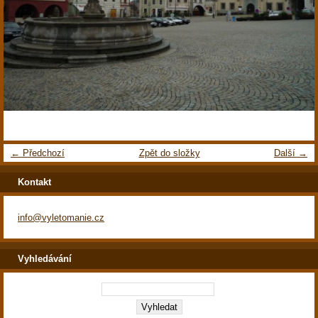
← Předchozí
Zpět do složky
Další →
Kontakt
info@vyletomanie.cz
Vyhledávání