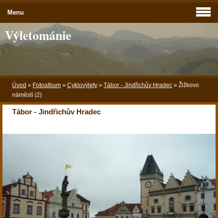
Menu
Výletománie
Úvod
»
Fotoalbum
»
Cyklovýlety
»
Tábor - Jindřichův Hradec
»
Žižkovo
náměstí (2)
Tábor - Jindřichův Hradec