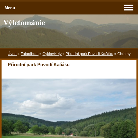
Menu
Výletománie
Úvod
»
Fotoalbum
»
Cyklovýlety
»
Přírodní park Povodí Kačáku
»
Chrbiny
Přírodní park Povodí Kačáku