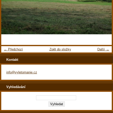
← Předchozí
Zpět do složky
Další →
Kontakt
info@vyletomanie.cz
Vyhledávání