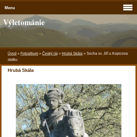
Menu
Výletománie
Úvod
»
Fotoalbum
»
Český ráj
»
Hrubá Skála
»
Socha sv. Jiří u Kopicova
statku
Hrubá Skála