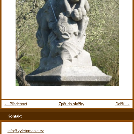
← Předchozí
Zpět do složky
Další →
Kontakt
info@vyletomanie.cz