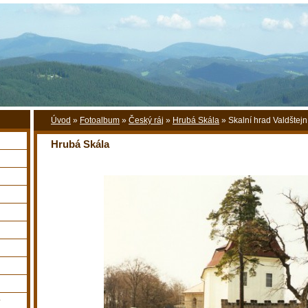
Úvod
»
Fotoalbum
»
Český ráj
»
Hrubá Skála
»
Skalní hrad Valdštejn
Hrubá Skála
y