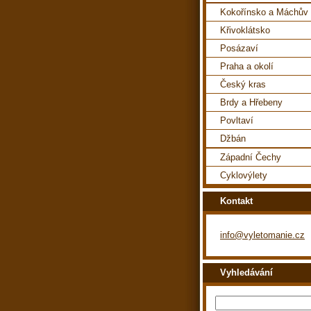
Kokořínsko a Máchův 
Křivoklátsko
Posázaví
Praha a okolí
Český kras
Brdy a Hřebeny
Povltaví
Džbán
Západní Čechy
Cyklovýlety
Kontakt
info@vyletomanie.cz
Vyhledávání