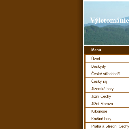
Výletománie
Menu
Úvod
Beskydy
České středohoří
Český ráj
Jizerské hory
Jižní Čechy
Jižní Morava
Krkonoše
Krušné hory
Praha a Střední Čech