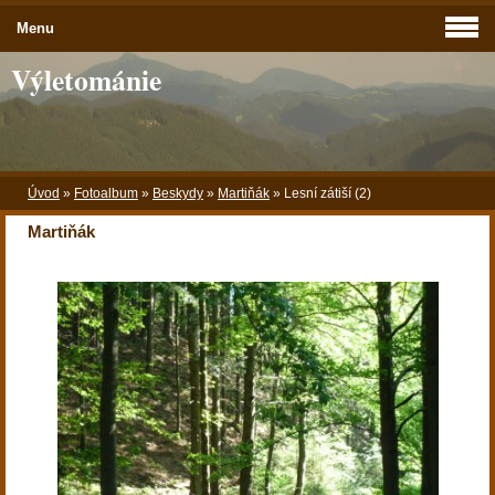
Menu
Výletománie
Úvod
»
Fotoalbum
»
Beskydy
»
Martiňák
»
Lesní zátiší (2)
Martiňák