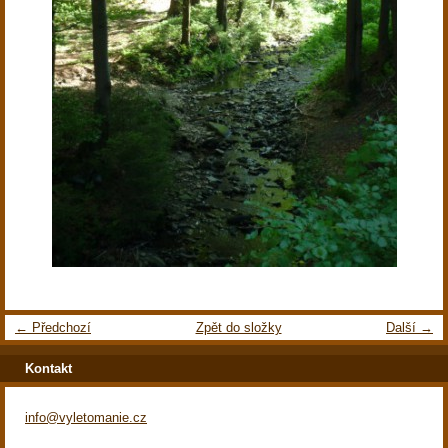
← Předchozí
Zpět do složky
Další →
Kontakt
info@vyletomanie.cz