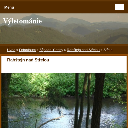
Menu
Výletománie
Úvod
»
Fotoalbum
»
Západní Čechy
»
Rabštejn nad Střelou
»
Střela
Rabštejn nad Střelou