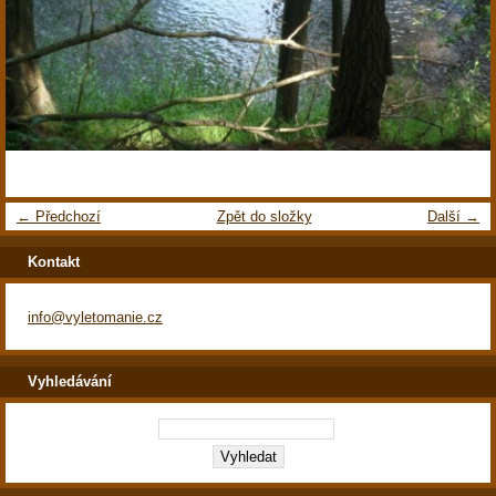
← Předchozí
Zpět do složky
Další →
Kontakt
info@vyletomanie.cz
Vyhledávání