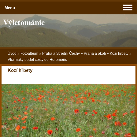
Menu
Výletománie
Úvod
»
Fotoalbum
»
Praha a Střední Čechy
»
Praha a okolí
»
Kozí hřbety
»
Vlčí máky podél cesty do Horoměřic
Kozí hřbety