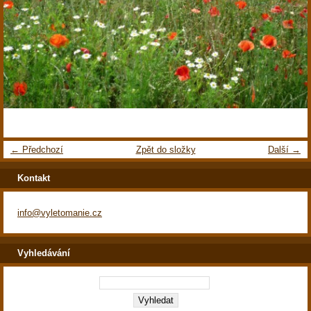
← Předchozí
Zpět do složky
Další →
Kontakt
info@vyletomanie.cz
Vyhledávání