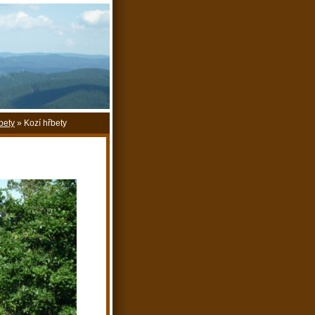
bety
»
Kozí hřbety