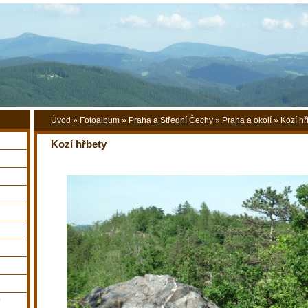
Úvod
»
Fotoalbum
»
Praha a Střední Čechy
»
Praha a okolí
»
Kozí hř
Kozí hřbety
y