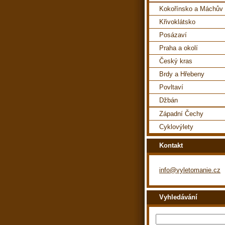
Kokořínsko a Máchův 
Křivoklátsko
Posázaví
Praha a okolí
Český kras
Brdy a Hřebeny
Povltaví
Džbán
Západní Čechy
Cyklovýlety
Kontakt
info@vyletomanie.cz
Vyhledávání