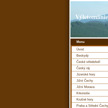
Výletománie
Menu
Úvod
Beskydy
České středohoří
Český ráj
Jizerské hory
Jižní Čechy
Jižní Morava
Krkonoše
Krušné hory
Praha a Střední Čech