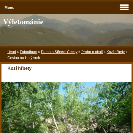
Menu
Výletománie
Úvod
»
Fotoalbum
»
Praha a Střední Čechy
»
Praha a okolí
»
Kozí hřbety
»
Cestou na Holý vrch
Kozí hřbety