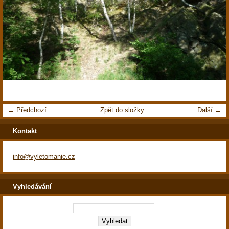
← Předchozí
Zpět do složky
Další →
Kontakt
info@vyletomanie.cz
Vyhledávání