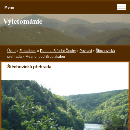
Menu
Výletománie
Úvod
»
Fotoalbum
»
Praha a Střední Čechy
»
Povltaví
»
Štěchovická
přehrada
»
Meandr pod Bílou skálou
Štěchovická přehrada