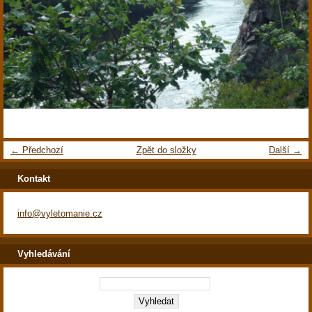
← Předchozí
Zpět do složky
Další →
Kontakt
info@vyletomanie.cz
Vyhledávání