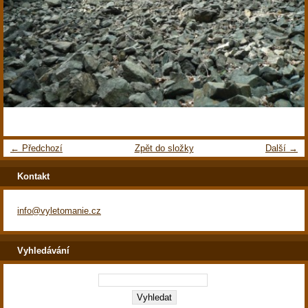
← Předchozí
Zpět do složky
Další →
Kontakt
info@vyletomanie.cz
Vyhledávání