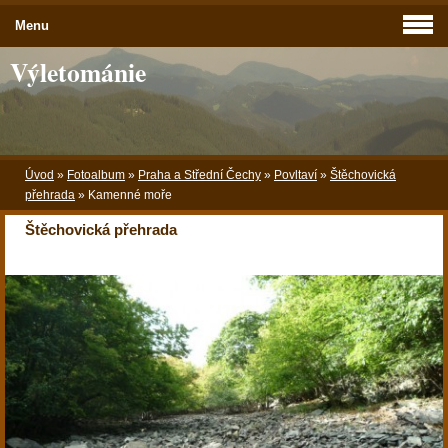
Menu
Výletománie
Úvod
»
Fotoalbum
»
Praha a Střední Čechy
»
Povltaví
»
Štěchovická
přehrada
»
Kamenné moře
Štěchovická přehrada