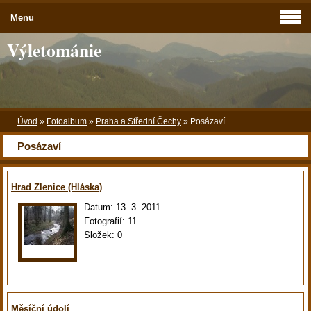
Menu
Výletománie
Úvod
»
Fotoalbum
»
Praha a Střední Čechy
»
Posázaví
Posázaví
Hrad Zlenice (Hláska)
Datum:
13. 3. 2011
Fotografií:
11
Složek:
0
Měsíční údolí