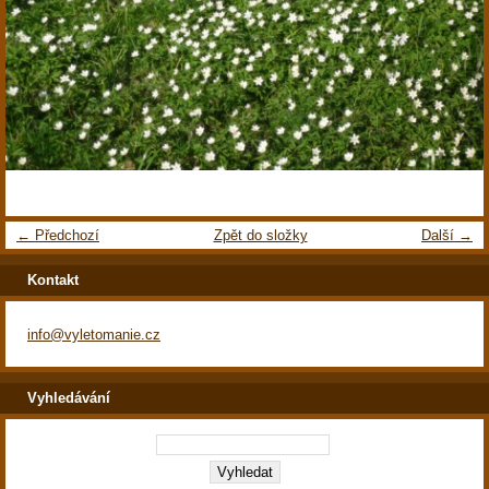
← Předchozí
Zpět do složky
Další →
Kontakt
info@vyletomanie.cz
Vyhledávání