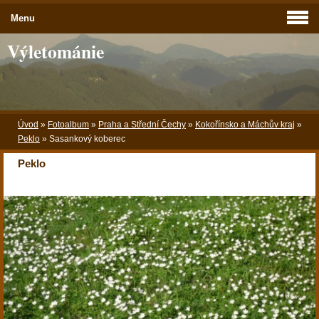
Menu
Výletománie
Úvod
»
Fotoalbum
»
Praha a Střední Čechy
»
Kokořínsko a Máchův kraj
»
Peklo
»
Sasankový koberec
Peklo