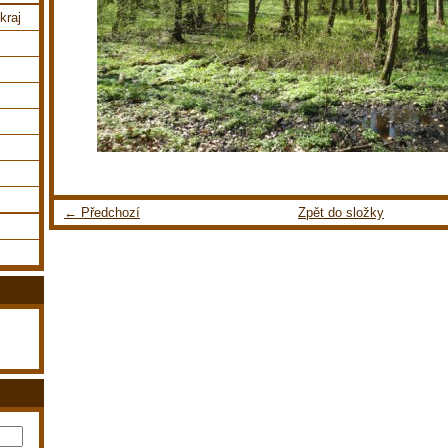
kraj
← Předchozí
Zpět do složky