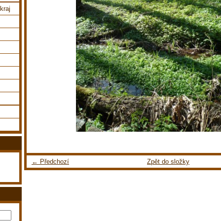
kraj
← Předchozí
Zpět do složky