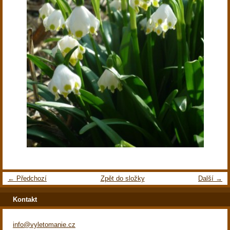
← Předchozí
Zpět do složky
Další →
Kontakt
info@vyletomanie.cz