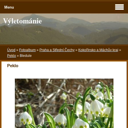
Menu
Výletománie
Úvod
»
Fotoalbum
»
Praha a Střední Čechy
»
Kokořínsko a Máchův kraj
»
Peklo
»
Bledule
Peklo