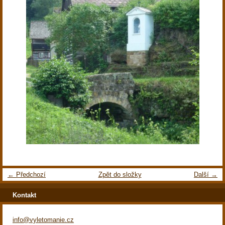
← Předchozí
Zpět do složky
Další →
Kontakt
info@vyletomanie.cz