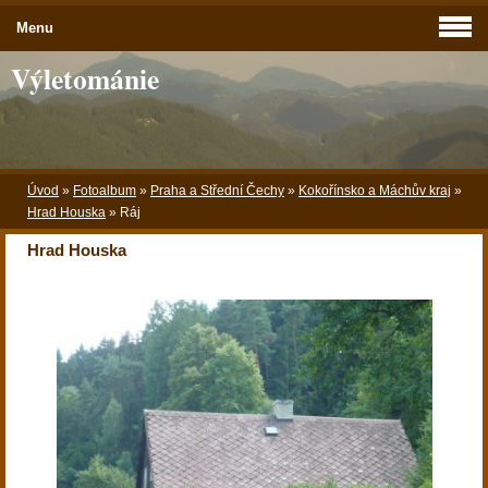
Menu
Výletománie
Úvod
»
Fotoalbum
»
Praha a Střední Čechy
»
Kokořínsko a Máchův kraj
»
Hrad Houska
»
Ráj
Hrad Houska