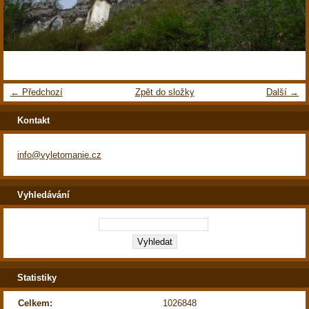
← Předchozí
Zpět do složky
Další →
Kontakt
info@vyletomanie.cz
Vyhledávání
Statistiky
Celkem:
1026848