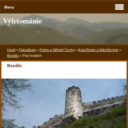
Menu
Výletománie
Úvod
»
Fotoalbum
»
Praha a Střední Čechy
»
Kokořínsko a Máchův kraj
»
Bezděz
»
Pod hradem
Bezděz