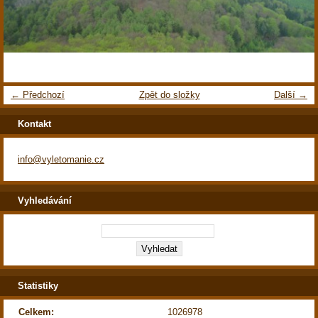
← Předchozí
Zpět do složky
Další →
Kontakt
info@vyletomanie.cz
Vyhledávání
Statistiky
Celkem:
1026978