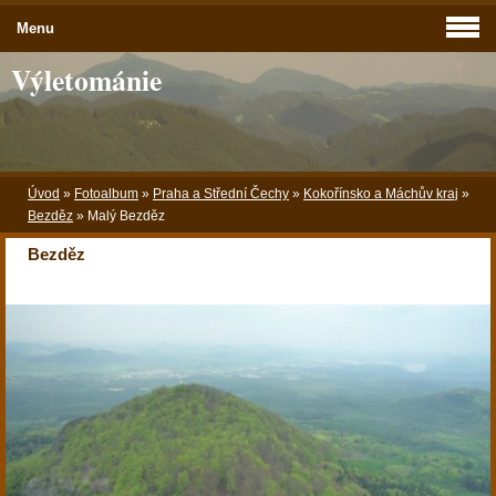
Menu
Výletománie
Úvod
»
Fotoalbum
»
Praha a Střední Čechy
»
Kokořínsko a Máchův kraj
»
Bezděz
»
Malý Bezděz
Bezděz