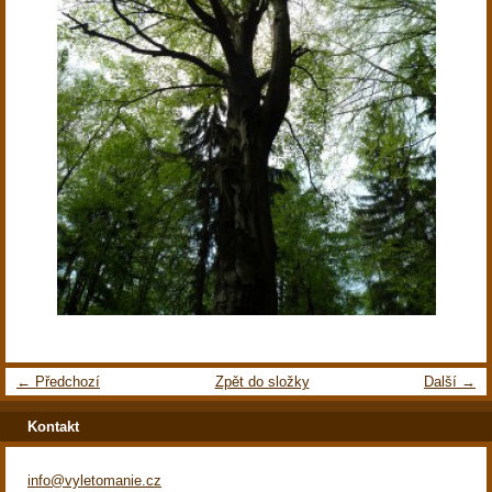
← Předchozí
Zpět do složky
Další →
Kontakt
info@vyletomanie.cz