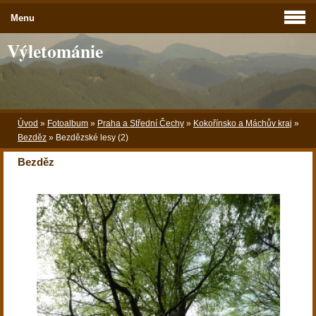
Menu
Výletománie
Úvod
»
Fotoalbum
»
Praha a Střední Čechy
»
Kokořínsko a Máchův kraj
»
Bezděz
»
Bezdězské lesy (2)
Bezděz