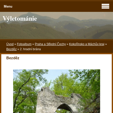
Menu
Výletománie
Úvod
»
Fotoalbum
»
Praha a Střední Čechy
»
Kokořínsko a Máchův kraj
»
Bezděz
»
2. hradní brána
Bezděz