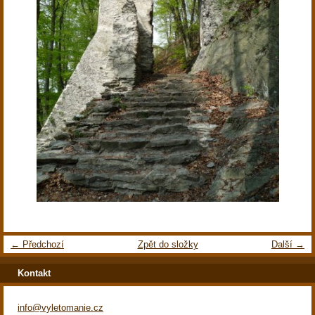
← Předchozí
Zpět do složky
Další →
Kontakt
info@vyletomanie.cz