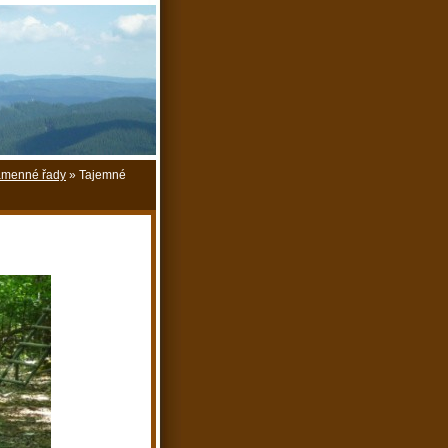
amenné řady
»
Tajemné