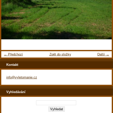
← Předchozí
Zpět do složky
Další →
Kontakt
info@vyletomanie.cz
Vyhledávání