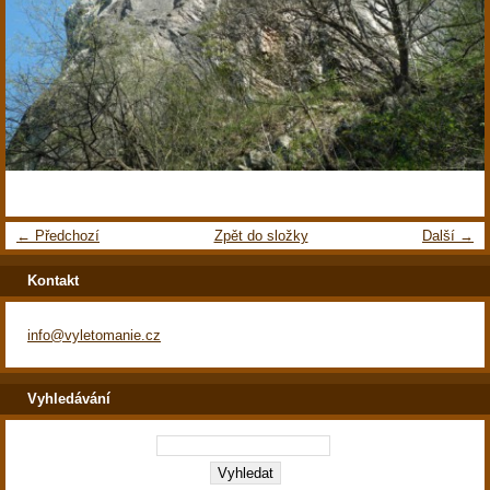
← Předchozí
Zpět do složky
Další →
Kontakt
info@vyletomanie.cz
Vyhledávání