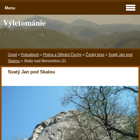
Menu
Výletománie
Úvod
»
Fotoalbum
»
Praha a Střední Čechy
»
Český kras
»
Svatý Jan pod
Skalou
»
Skály nad Berounkou (2)
Svatý Jan pod Skalou