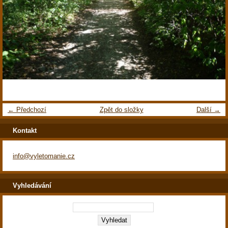
← Předchozí
Zpět do složky
Další →
Kontakt
info@vyletomanie.cz
Vyhledávání