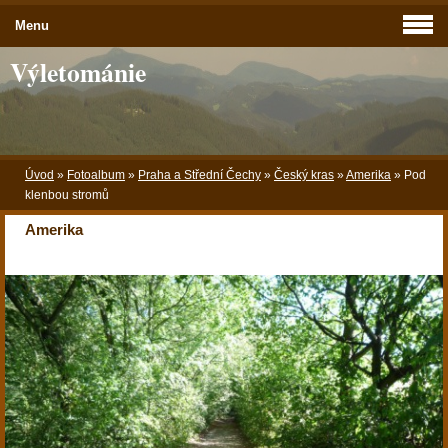
Menu
Výletománie
Úvod
»
Fotoalbum
»
Praha a Střední Čechy
»
Český kras
»
Amerika
»
Pod
klenbou stromů
Amerika