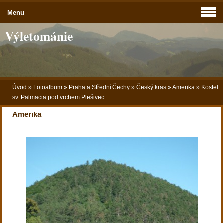
Menu
Výletománie
Úvod
»
Fotoalbum
»
Praha a Střední Čechy
»
Český kras
»
Amerika
»
Kostel
sv. Palmacia pod vrchem Plešivec
Amerika