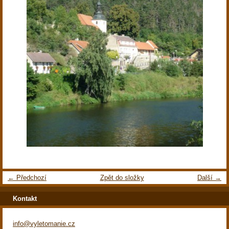
← Předchozí
Zpět do složky
Další →
Kontakt
info@vyletomanie.cz