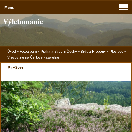
Menu
Výletománie
Úvod
»
Fotoalbum
»
Praha a Střední Čechy
»
Brdy a Hřebeny
»
Plešivec
»
Vřesoviště na Čertově kazatelně
Plešivec