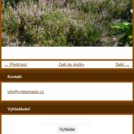
← Předchozí
Zpět do složky
Další →
Kontakt
info@vyletomanie.cz
Vyhledávání