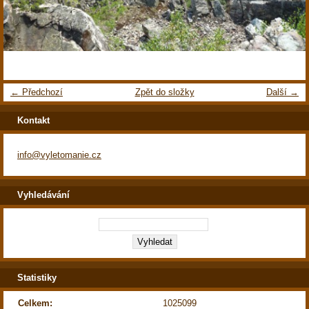
← Předchozí
Zpět do složky
Další →
Kontakt
info@vyletomanie.cz
Vyhledávání
Statistiky
Celkem:
1025099