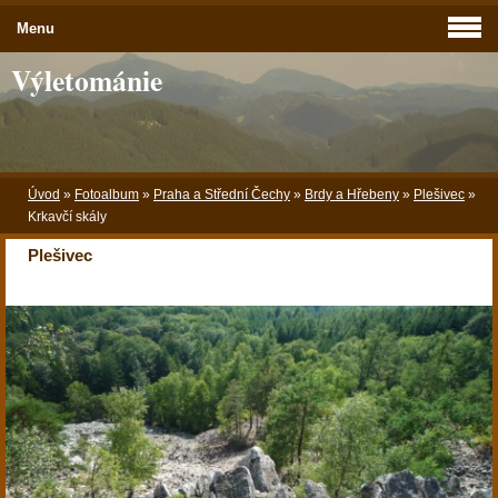
Menu
Výletománie
Úvod
»
Fotoalbum
»
Praha a Střední Čechy
»
Brdy a Hřebeny
»
Plešivec
»
Krkavčí skály
Plešivec